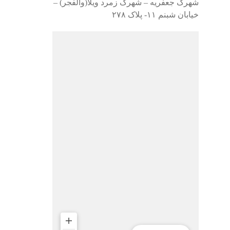
شهرک جعفریه – شهرک زمرد ویلا(والفجر) –
خیابان شبنم ۱۱- پلاک ۲۷۸