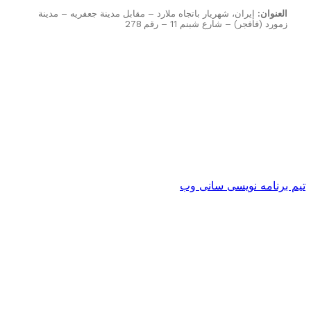
لعنوان:
إيران، شهريار باتجاه ملارد – مقابل مدينة جعفريه – مدينة
مورد (فافجر) – شارع شبنم 11 – رقم 278
برنامه نویسی سانی وب