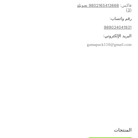
كس:
9802165413668 تحويلة
 واتساب:
9890340419
ريد الإلكتروني:
gamapack110@gmail.
نتجات