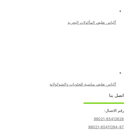
أكياس تغليف المأكولات البحرية
أكياس تغليف مناسبة للحلويات والشوكولاتة
ل بنا
 الاتصال:
98021-65413
98021-65411394