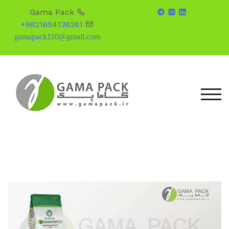
Gama Pack
+9821654136261
gamapack110@gmail.com
Skip
to
content
TOG