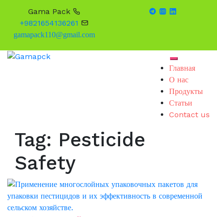
Gama Pack
+9821654136261
gamapack110@gmail.com
Skip
Toggle mob
to
Главная
content
О нас
Продукты
Статьи
Contact us
Tag:
Pesticide
Safety