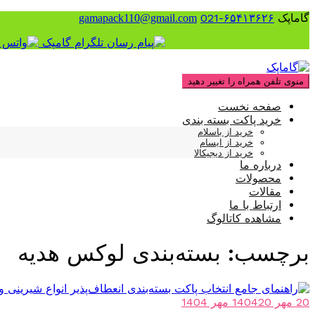
گاماپک
۶۵۴۱۳۶۲۶-021
gamapack110@gmail.com
پرش
به
منوی تلفن همراه را تغییر دهید
محتوا
صفحه نخست
خرید پاکت بسته بندی
خرید از باسلام
خرید از ایسام
خرید از دیجیکالا
درباره ما
محصولات
مقالات
ارتباط با ما
مشاهده کاتالوگ
برچسب:
بسته‌بندی لوکس هدیه
20 مهر 1404
20 مهر 1404