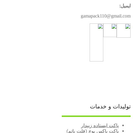
ایمیل:
gamapack110@gmail.com
تولیدات و خدمات
پاکت ایستاده زیپدار
پاکت باکس پوچ (فلت باتم)