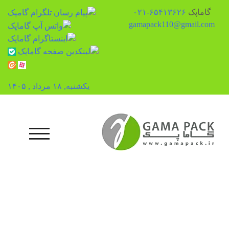
گاماپک
۶۵۴۱۳۶۲۶-۰۲۱
gamapack110@gmail.com
یکشنبه, ۱۸ مرداد , ۱۴۰۵
رش
ه
حتوا
منوی تلفن همراه