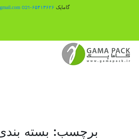
گاماپک
۶۵۴۱۳۶۲۶-021
gmail.com
رش
ه
حتوا
برچسب:
بسته بند