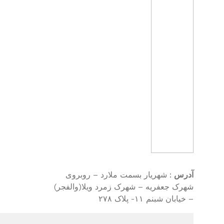
آدرس
: شهریار بسمت ملارد – روبروی
شهرک جعفریه – شهرک زمرد ویلا(والفجر)
– خیابان شبنم ۱۱- پلاک ۲۷۸