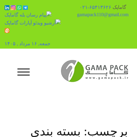
گاماپک
۶۵۴۱۳۶۲۶-۰۲۱
gamapack110@gmail.com
جمعه, ۱۶ مرداد , ۱۴۰۵
رش
ه
حتوا
منوی تلفن همرا
برچسب:
بسته بندی