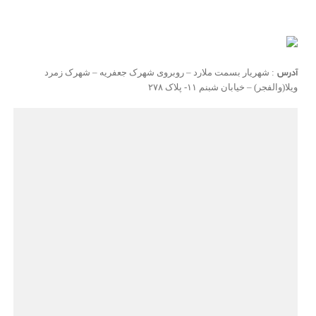
آدرس
: شهریار بسمت ملارد – روبروی شهرک جعفریه – شهرک زمرد
ویلا(والفجر) – خیابان شبنم ۱۱- پلاک ۲۷۸