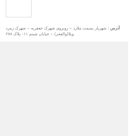
ملارد – روبروی شهرک جعفریه – شهرک زمرد
ویلا(والفجر) – خیابان شبنم ۱۱- پلاک ۲۷۸