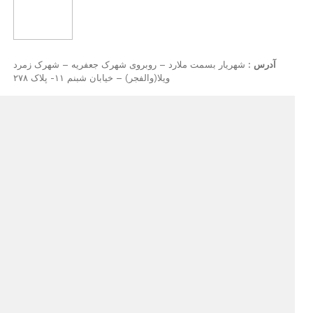
ملارد – روبروی شهرک جعفریه – شهرک زمرد
ویلا(والفجر) – خیابان شبنم ۱۱- پلاک ۲۷۸