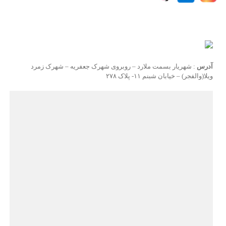
آدرس
: شهریار بسمت ملارد – روبروی شهرک جعفریه – شهرک زمرد
ویلا(والفجر) – خیابان شبنم ۱۱- پلاک ۲۷۸