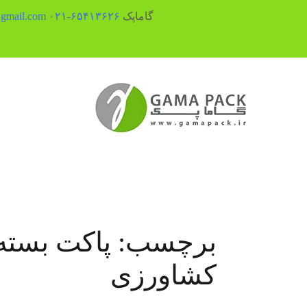
گاماپک
۶۵۴۱۳۶۲۶-۰۲۱
gmail.com
رش
ه
حتوا
برچسب:
پاکت بسته
کشاورزی