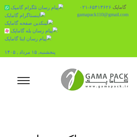
گاماپک
۶۵۴۱۳۶۲۶-۰۲۱
gamapack110@gmail.com
پنجشنبه, ۱۵ مرداد , ۱۴۰۵
رش
ه
حتوا
منوی تلفن همراه