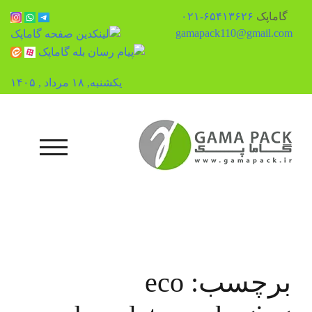
گاماپک
۶۵۴۱۳۶۲۶-۰۲۱
gamapack110@gmail.com
یکشنبه, ۱۸ مرداد , ۱۴۰۵
رش
ه
حتوا
منوی تلفن همراه
برچسب:
eco