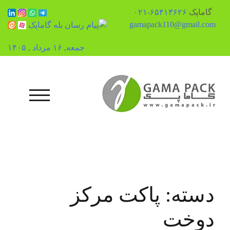
گاماپک
۶۵۴۱۳۶۲۶-۰۲۱
gamapack110@gmail.com
جمعه, ۱۶ مرداد , ۱۴۰۵
رش
ه
حتوا
منوی تلفن همراه
دسته:
پاکت مرکز
دوخت