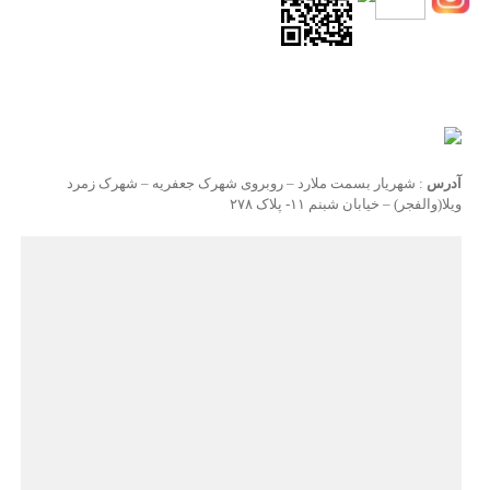
آدرس
: شهریار بسمت ملارد – روبروی شهرک جعفریه – شهرک زمرد
ویلا(والفجر) – خیابان شبنم ۱۱- پلاک ۲۷۸