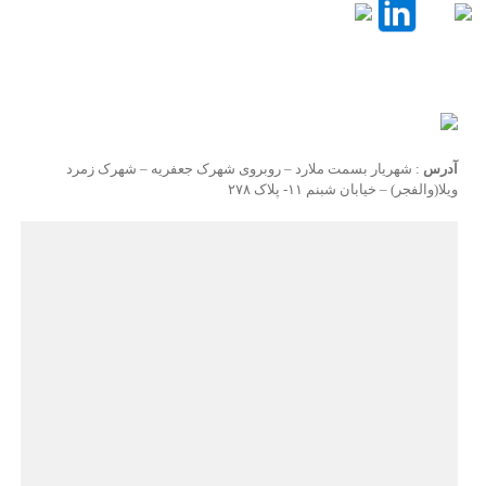
آدرس
: شهریار بسمت ملارد – روبروی شهرک جعفریه – شهرک زمرد
ویلا(والفجر) – خیابان شبنم ۱۱- پلاک ۲۷۸