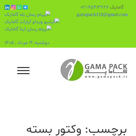
گاماپک
۶۵۴۱۳۶۲۶-۰۲۱
gamapack110@gmail.com
دوشنبه, ۱۹ مرداد , ۱۴۰۵
رش
ه
حتوا
منوی تلفن همراه
برچسب:
وکتور بسته