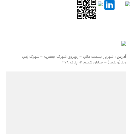
آدرس
: شهریار بسمت ملارد – روبروی شهرک جعفریه – شهرک زمرد
ویلا(والفجر) – خیابان شبنم ۱۱- پلاک ۲۷۸