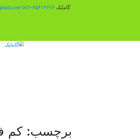
گاماپک
۶۵۴۱۳۶۲۶-021
gmail.com
برچسب:
کم ف