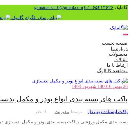
گاماپک
۶۵۴۱۳۶۲۶-021
gamapack110@gmail.com
پرش
به
منوی
محتوا
تلفن
صفحه نخست
همراه
درباره ما
را
محصولات
تغییر
مقالات
دهید
ارتباط با ما
مشاهده کاتالوگ
گاماپک
26 بهمن 1400
16 شهریور 1404
|
پاکت های بسته بندی انواع پودر و مکمل بدنس
مقالات
پاکت ایستاده زیپ دار
توسط
مدیریت
0 نظر
بسته بندی مکمل ورزشی ، پاکت بسته بندی پودر و مکمل بدنسازی : 